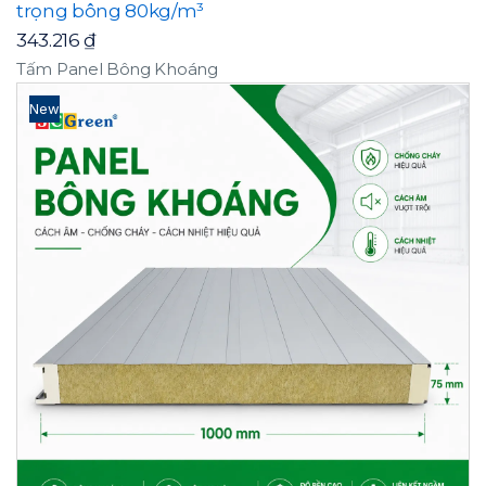
trọng bông 80kg/m³
343.216
₫
Tấm Panel Bông Khoáng
New