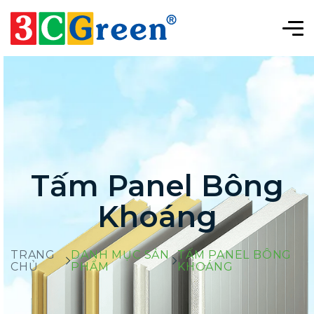
Tấm Panel Bông
Khoáng
TRANG
DANH MỤC SẢN
TẤM PANEL BÔNG
CHỦ
PHẨM
KHOÁNG