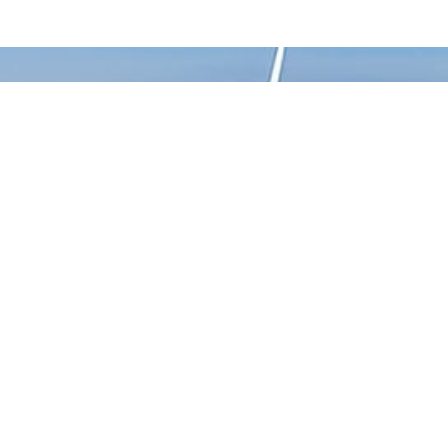
CÔNG TY TNHH MỘT THÀNH
VIÊN VẬT LIỆU XANH 3C
Gọi hỗ trợ 24/7
0938 229 969
DỊCH VỤ VÀ SẢN PHẨM