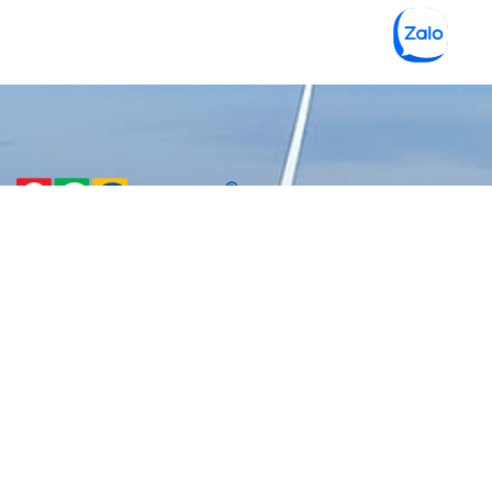
CÔNG TY TNHH MỘT THÀNH
VIÊN VẬT LIỆU XANH 3C
Gọi hỗ trợ 24/7
0938 229 969