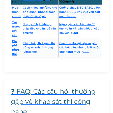
chí
100kg/m³)
Mục
Cách nhiệt lạnh/ấm, kho
Chống cháy EI60-EI120, vách
đích
bảo quản, phòng sạch
ngăn PCCC, khu vực yêu cầu
chính
nhiệt độ ổn định
an toàn cao
Tải
Nhẹ, phù hợp khung
Nặng, yêu cầu kết cấu đỡ
trọng
thép tiêu chuẩn, dễ vận
tính toán kỹ, cần thiết bị cẩu
kết
chuyển
chuyên dụng
cấu
Chi
Thấp hơn, thời gian thi
Cao hơn do vật liệu và yêu
phí
công nhanh do trọng
cầu kết cấu, nhưng bắt buộc
tổng
lượng nhẹ
cho hạng mục PCCC
thể
❓ FAQ: Các câu hỏi thường
gặp về khảo sát thi công
panel