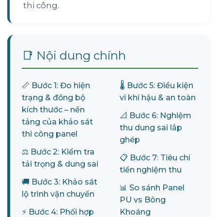
thi công.
📑 Nội dung chính
📏 Bước 1: Đo hiện
🌡️ Bước 5: Điều kiện
trạng & đồng bộ
vi khí hậu & an toàn
kích thước – nền
📐 Bước 6: Nghiệm
tảng của khảo sát
thu dung sai lắp
thi công panel
ghép
⚖️ Bước 2: Kiểm tra
📋 Bước 7: Tiêu chí
tải trọng & dung sai
tiền nghiệm thu
🚚 Bước 3: Khảo sát
📊 So sánh Panel
lộ trình vận chuyển
PU vs Bông
⚡ Bước 4: Phối hợp
Khoáng