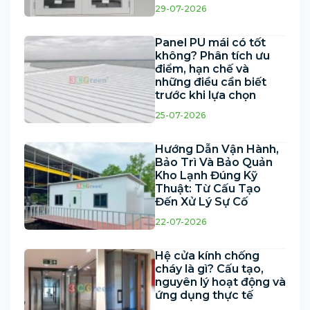
29-07-2026
Panel PU mái có tốt
không? Phân tích ưu
điểm, hạn chế và
những điều cần biết
trước khi lựa chọn
25-07-2026
Hướng Dẫn Vận Hành,
Bảo Trì Và Bảo Quản
Kho Lạnh Đúng Kỹ
Thuật: Từ Cấu Tạo
Đến Xử Lý Sự Cố
22-07-2026
Hệ cửa kính chống
cháy là gì? Cấu tạo,
nguyên lý hoạt động và
ứng dụng thực tế