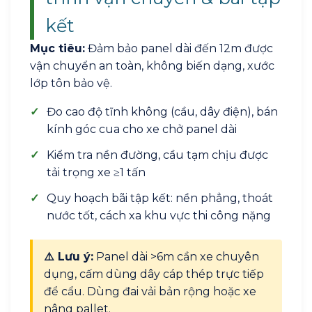
kết
Mục tiêu:
Đảm bảo panel dài đến 12m được
vận chuyển an toàn, không biến dạng, xước
lớp tôn bảo vệ.
✓
Đo cao độ tĩnh không (cầu, dây điện), bán
kính góc cua cho xe chở panel dài
✓
Kiểm tra nền đường, cầu tạm chịu được
tải trọng xe ≥1 tấn
✓
Quy hoạch bãi tập kết: nền phẳng, thoát
nước tốt, cách xa khu vực thi công nặng
⚠️ Lưu ý:
Panel dài >6m cần xe chuyên
dụng, cấm dùng dây cáp thép trực tiếp
để cẩu. Dùng đai vải bản rộng hoặc xe
nâng pallet.