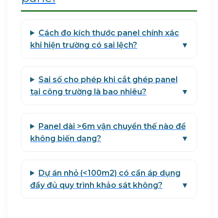
Cách đo kích thước panel chính xác
khi hiện trường có sai lệch?
▼
Sai số cho phép khi cắt ghép panel
tại công trường là bao nhiêu?
▼
Panel dài >6m vận chuyển thế nào để
không biến dạng?
▼
Dự án nhỏ (<100m2) có cần áp dụng
đầy đủ quy trình khảo sát không?
▼