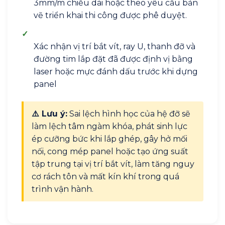
3mm/m chiều dài hoặc theo yêu cầu bản
vẽ triển khai thi công được phê duyệt.
✓
Xác nhận vị trí bắt vít, ray U, thanh đỡ và
đường tim lắp đặt đã được định vị bằng
laser hoặc mực đánh dấu trước khi dựng
panel
⚠️ Lưu ý:
Sai lệch hình học của hệ đỡ sẽ
làm lệch tâm ngàm khóa, phát sinh lực
ép cưỡng bức khi lắp ghép, gây hở mối
nối, cong mép panel hoặc tạo ứng suất
tập trung tại vị trí bắt vít, làm tăng nguy
cơ rách tôn và mất kín khí trong quá
trình vận hành.