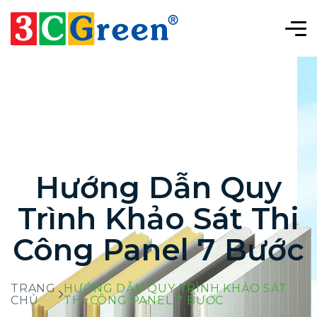
Hướng Dẫn Quy
Trình Khảo Sát Thi
Công Panel 7 Bước
TRANG
HƯỚNG DẪN QUY TRÌNH KHẢO SÁT
CHỦ
THI CÔNG PANEL 7 BƯỚC