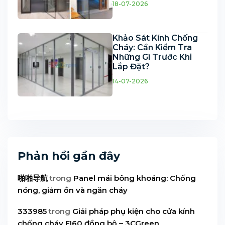
18-07-2026
Khảo Sát Kính Chống
Cháy: Cần Kiểm Tra
Những Gì Trước Khi
Lắp Đặt?
14-07-2026
Phản hồi gần đây
啪啪导航
trong
Panel mái bông khoáng: Chống
nóng, giảm ồn và ngăn cháy
333985
trong
Giải pháp phụ kiện cho cửa kính
chống cháy EI60 đồng bộ – 3CGreen