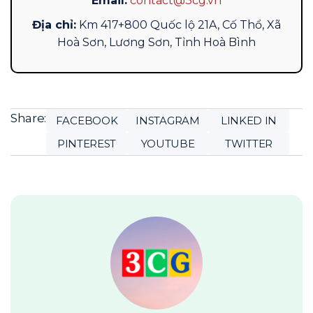
Email:
contact@3cg.vn
Địa chỉ:
Km 417+800 Quốc lộ 21A, Cố Thổ, Xã
Hoà Sơn, Lương Sơn, Tỉnh Hoà Bình
Share:
FACEBOOK
INSTAGRAM
LINKED IN
PINTEREST
YOUTUBE
TWITTER