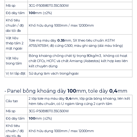
Mã sp
3CG-P50B80T0.35G500W
Độ dày tấm
100
mm (±2%)
Khổ tiêu
chuẩn / độ
Khổ hữu dụng 1000mm / max 12000mm
dài tối đa
Vật liệu
Tole mạ màu dày
0.35
mm, SX theo tiêu chuẩn ASTM
thép tấm 2
A755/A755M, độ cứng G500, màu ghi sáng (dải màu trắng)
mặt ngoài
Bông khoáng chống chát tỷ trọng 80kg/m3, không có hoạt
Vật liệu
chất CFCs, HCFC và chất Amiang (Asbestos) kết hợp keo liên
trong tấm
kết chuyên dùng
Vị trí lắp đặt
Sử dụng làm vách trong/ngoài
• Panel bông khoáng dày
100
mm, tole dày
0,4
mm
2 lớp tole mạ màu dày
0,4
mm, lớp giữa bông khoáng, liên kết
Cấu tạo
hèm tiêu chuẩn, có U ngàm tăng cứng 2 cạnh tấm
Mã sp
3CG-P50B80T0.35G500W
Độ dày tấm
100
mm (±2%)
Khổ tiêu
chuẩn / độ
Khổ hữu dụng 1000mm / max 12000mm
dài tối đa