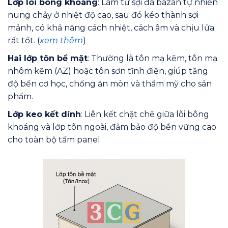
Lớp lõi bông khoáng
: Làm từ sợi đá bazan tự nhiên
nung chảy ở nhiệt độ cao, sau đó kéo thành sợi
mảnh, có khả năng cách nhiệt, cách âm và chịu lửa
rất tốt. (
xem thêm
)
Hai lớp tôn bề mặt
: Thường là tôn mạ kẽm, tôn mạ
nhôm kẽm (AZ) hoặc tôn sơn tĩnh điện, giúp tăng
độ bền cơ học, chống ăn mòn và thẩm mỹ cho sản
phẩm.
Lớp keo kết dính
: Liên kết chặt chẽ giữa lõi bông
khoáng và lớp tôn ngoài, đảm bảo độ bền vững cao
cho toàn bộ tấm panel.