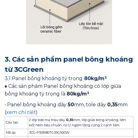
3. Các sản phẩm panel bông khoáng
từ 3CGreen
3.1 Panel bông khoáng tỷ trọng
80kg/m³
♦ Các sản phẩm Panel bông khoáng có lớp giữa
bông khoáng tỷ trọng là
80kg/m³
• Panel bông khoáng dày
50
mm, tole dày
0,35
mm
(
xem chi tiết
)
2 lớp tole mạ màu dày
0,35
mm, lớp giữa bông khoáng, liên
Cấu tạo
kết hèm tiêu chuẩn, có U ngàm tăng cứng 2 cạnh tấm
Mã sp
3CG-P50B80T0.35G500W