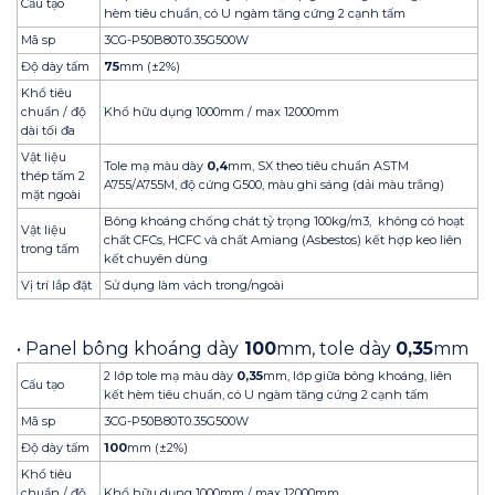
Cấu tạo
hèm tiêu chuẩn, có U ngàm tăng cứng 2 cạnh tấm
Mã sp
3CG-P50B80T0.35G500W
Độ dày tấm
75
mm (±2%)
Khổ tiêu
chuẩn / độ
Khổ hữu dụng 1000mm / max 12000mm
dài tối đa
Vật liệu
Tole mạ màu dày
0,4
mm, SX theo tiêu chuẩn ASTM
thép tấm 2
A755/A755M, độ cứng G500, màu ghi sáng (dải màu trắng)
mặt ngoài
Bông khoáng chống chát tỷ trọng 100kg/m3, không có hoạt
Vật liệu
chất CFCs, HCFC và chất Amiang (Asbestos) kết hợp keo liên
trong tấm
kết chuyên dùng
Vị trí lắp đặt
Sử dụng làm vách trong/ngoài
• Panel bông khoáng dày
100
mm, tole dày
0,35
mm
2 lớp tole mạ màu dày
0,35
mm, lớp giữa bông khoáng, liên
Cấu tạo
kết hèm tiêu chuẩn, có U ngàm tăng cứng 2 cạnh tấm
Mã sp
3CG-P50B80T0.35G500W
Độ dày tấm
100
mm (±2%)
Khổ tiêu
chuẩn / độ
Khổ hữu dụng 1000mm / max 12000mm