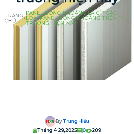
PANEL BÔNG KHOÁNG LÀ GÌ? CÁC
TRANG
LOẠI PANEL BÔNG KHOÁNG TRÊN THỊ
CHỦ
TRƯỜNG HIỆN NAY
By
Trung Hiếu
Tháng 4 29,2025
0
209