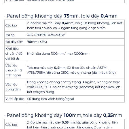
• Panel bông khoáng dày
75
mm, tole dày
0,4
mm
2 lớp tole mạ màu dày
0,4
mm, lớp giữa bông khoáng, liên kết
Cấu tạo
hèm tiêu chuẩn, có U ngàm tăng cứng 2 cạnh tấm
Mã sp
3CG-P50B80T0.35G500W
Độ dày tấm
75
mm (±2%)
Khổ tiêu
chuẩn / độ
Khổ hữu dụng 1000mm / max 12000mm
dài tối đa
Vật liệu
Tole mạ màu dày
0,4
mm, SX theo tiêu chuẩn ASTM
thép tấm 2
A755/A755M, độ cứng G500, màu ghi sáng (dải màu trắng)
mặt ngoài
Bông khoáng chống chát tỷ trọng 80kg/m3, không có hoạt
Vật liệu
chất CFCs, HCFC và chất Amiang (Asbestos) kết hợp keo liên
trong tấm
kết chuyên dùng
Vị trí lắp đặt
Sử dụng làm vách trong/ngoài
• Panel bông khoáng dày
100
mm, tole dày
0,35
mm
2 lớp tole mạ màu dày
0,35
mm, lớp giữa bông khoáng, liên
Cấu tạo
kết hèm tiêu chuẩn, có U ngàm tăng cứng 2 cạnh tấm