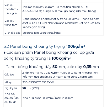
Vật liệu
Tole mạ màu dày
0.4
mm, SX theo tiêu chuẩn ASTM
thép tấm 2
A755/A755M, độ cứng G500, màu ghi sáng (dải màu trắng)
mặt ngoài
Bông khoáng chống chát tỷ trọng 80kg/m3, không có hoạt
Vật liệu
chất CFCs, HCFC và chất Amiang (Asbestos) kết hợp keo liên
trong tấm
kết chuyên dùng
Vị trí lắp đặt
Sử dụng làm vách trong/ngoài
3.2 Panel bông khoáng tỷ trọng
100kg/m³
♦ Các sản phẩm Panel bông khoáng có lớp giữa
bông khoáng tỷ trọng là
100kg/m³
• Panel bông khoáng dày
50
mm, tole dày
0,35
mm
2 lớp tole mạ màu dày
0,35
mm, lớp giữa bông khoáng, liên
Cấu tạo
kết hèm tiêu chuẩn, có U ngàm tăng cứng 2 cạnh tấm
Mã sp
3CG-P50B80T0.35G500W
Độ dày tấm
50
mm (±2%)
Khổ tiêu
chuẩn / độ
Khổ hữu dụng 1000mm / max 12000mm
dài tối đa