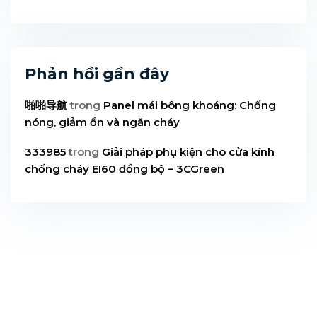
Phản hồi gần đây
啪啪导航
trong
Panel mái bông khoáng: Chống
nóng, giảm ồn và ngăn cháy
333985
trong
Giải pháp phụ kiện cho cửa kính
chống cháy EI60 đồng bộ – 3CGreen