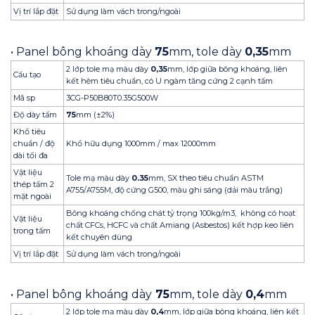
Vị trí lắp đặt
Sử dụng làm vách trong/ngoài
• Panel bông khoáng dày
75
mm, tole dày
0,35
mm
2 lớp tole mạ màu dày
0,35
mm, lớp giữa bông khoáng, liên
Cấu tạo
kết hèm tiêu chuẩn, có U ngàm tăng cứng 2 cạnh tấm
Mã sp
3CG-P50B80T0.35G500W
Độ dày tấm
75
mm (±2%)
Khổ tiêu
chuẩn / độ
Khổ hữu dụng 1000mm / max 12000mm
dài tối đa
Vật liệu
Tole mạ màu dày
0.35
mm, SX theo tiêu chuẩn ASTM
thép tấm 2
A755/A755M, độ cứng G500, màu ghi sáng (dải màu trắng)
mặt ngoài
Bông khoáng chống chát tỷ trọng 100kg/m3, không có hoạt
Vật liệu
chất CFCs, HCFC và chất Amiang (Asbestos) kết hợp keo liên
trong tấm
kết chuyên dùng
Vị trí lắp đặt
Sử dụng làm vách trong/ngoài
• Panel bông khoáng dày
75
mm, tole dày
0,4
mm
2 lớp tole mạ màu dày
0,4
mm, lớp giữa bông khoáng, liên kết