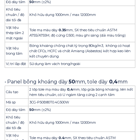
Độ dày tấm
50
mm (±2%)
Khổ tiêu
chuẩn / độ
Khổ hữu dụng 1000mm / max 12000mm
dài tối đa
Vật liệu
Tole mạ màu dày
0.35
mm, SX theo tiêu chuẩn ASTM
thép tấm 2
A755/A755M, độ cứng G500, màu ghi sáng (dải màu trắng)
mặt ngoài
Bông khoáng chống chát tỷ trọng 80kg/m3, không có hoạt
Vật liệu
chất CFCs, HCFC và chất Amiang (Asbestos) kết hợp keo liên
trong tấm
kết chuyên dùng
Vị trí lắp đặt
Sử dụng làm vách trong/ngoài
• Panel bông khoáng dày
50
mm, tole dày
0,4
mm
2 lớp tole mạ màu dày
0,4
mm, lớp giữa bông khoáng, liên kết
Cấu tạo
hèm tiêu chuẩn, có U ngàm tăng cứng 2 cạnh tấm
Mã sp
3CG-P50B80T0.4G500W
Độ dày tấm
50
mm (±2%)
Khổ tiêu
chuẩn / độ
Khổ hữu dụng 1000mm / max 12000mm
dài tối đa
Vật liệu
Tole mạ màu dày
0.4
mm, SX theo tiêu chuẩn ASTM