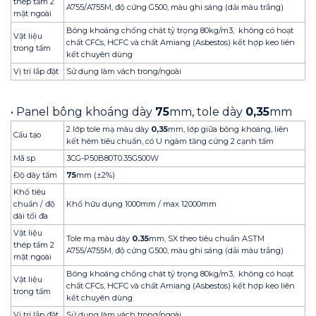
thép tấm 2
A755/A755M, độ cứng G500, màu ghi sáng (dải màu trắng)
mặt ngoài
Bông khoáng chống chát tỷ trọng 80kg/m3, không có hoạt
Vật liệu
chất CFCs, HCFC và chất Amiang (Asbestos) kết hợp keo liên
trong tấm
kết chuyên dùng
Vị trí lắp đặt
Sử dụng làm vách trong/ngoài
• Panel bông khoáng dày
75
mm, tole dày
0,35
mm
2 lớp tole mạ màu dày
0,35
mm, lớp giữa bông khoáng, liên
Cấu tạo
kết hèm tiêu chuẩn, có U ngàm tăng cứng 2 cạnh tấm
Mã sp
3CG-P50B80T0.35G500W
Độ dày tấm
75
mm (±2%)
Khổ tiêu
chuẩn / độ
Khổ hữu dụng 1000mm / max 12000mm
dài tối đa
Vật liệu
Tole mạ màu dày
0.35
mm, SX theo tiêu chuẩn ASTM
thép tấm 2
A755/A755M, độ cứng G500, màu ghi sáng (dải màu trắng)
mặt ngoài
Bông khoáng chống chát tỷ trọng 80kg/m3, không có hoạt
Vật liệu
chất CFCs, HCFC và chất Amiang (Asbestos) kết hợp keo liên
trong tấm
kết chuyên dùng
Vị trí lắp đặt
Sử dụng làm vách trong/ngoài