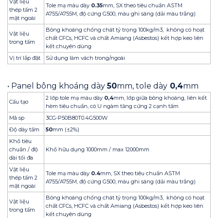
Vật liệu
Tole mạ màu dày
0.35
mm, SX theo tiêu chuẩn ASTM
thép tấm 2
A755/A755M, độ cứng G500, màu ghi sáng (dải màu trắng)
mặt ngoài
Bông khoáng chống chát tỷ trọng 100kg/m3, không có hoạt
Vật liệu
chất CFCs, HCFC và chất Amiang (Asbestos) kết hợp keo liên
trong tấm
kết chuyên dùng
Vị trí lắp đặt
Sử dụng làm vách trong/ngoài
• Panel bông khoáng dày
50
mm, tole dày
0,4
mm
2 lớp tole mạ màu dày
0,4
mm, lớp giữa bông khoáng, liên kết
Cấu tạo
hèm tiêu chuẩn, có U ngàm tăng cứng 2 cạnh tấm
Mã sp
3CG-P50B80T0.4G500W
Độ dày tấm
50
mm (±2%)
Khổ tiêu
chuẩn / độ
Khổ hữu dụng 1000mm / max 12000mm
dài tối đa
Vật liệu
Tole mạ màu dày
0.4
mm, SX theo tiêu chuẩn ASTM
thép tấm 2
A755/A755M, độ cứng G500, màu ghi sáng (dải màu trắng)
mặt ngoài
Bông khoáng chống chát tỷ trọng 100kg/m3, không có hoạt
Vật liệu
chất CFCs, HCFC và chất Amiang (Asbestos) kết hợp keo liên
trong tấm
kết chuyên dùng