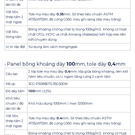
dài tối đa
Vật liệu
Tole mạ màu dày
0.35
mm, SX theo tiêu chuẩn ASTM
thép tấm 2
A755/A755M, độ cứng G500, màu ghi sáng (dải màu trắng)
mặt ngoài
Bông khoáng chống chát tỷ trọng 100kg/m3, không có hoạt
Vật liệu
chất CFCs, HCFC và chất Amiang (Asbestos) kết hợp keo liên
trong tấm
kết chuyên dùng
Vị trí lắp đặt
Sử dụng làm vách trong/ngoài
• Panel bông khoáng dày
100
mm, tole dày
0,4
mm
2 lớp tole mạ màu dày
0,4
mm, lớp giữa bông khoáng, liên kết
Cấu tạo
hèm tiêu chuẩn, có U ngàm tăng cứng 2 cạnh tấm
Mã sp
3CG-P50B80T0.35G500W
Độ dày tấm
100
mm (±2%)
Khổ tiêu
chuẩn / độ
Khổ hữu dụng 1000mm / max 12000mm
dài tối đa
Vật liệu
Tole mạ màu dày
0.4
mm, SX theo tiêu chuẩn ASTM
thép tấm 2
A755/A755M, độ cứng G500, màu ghi sáng (dải màu trắng)
mặt ngoài
Bông khoáng chống chát tỷ trọng 100kg/m3, không có hoạt