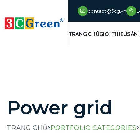
contact@3cg.vn
L
TRANG CHỦ
GIỚI THIỆU
SẢN
Power grid
TRANG CHỦ
PORTFOLIO CATEGORIES