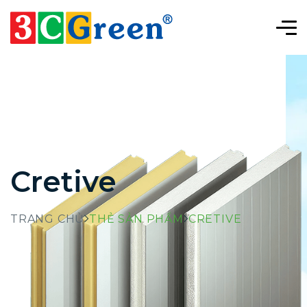
Cretive
TRANG CHỦ
THẺ SẢN PHẨM
CRETIVE