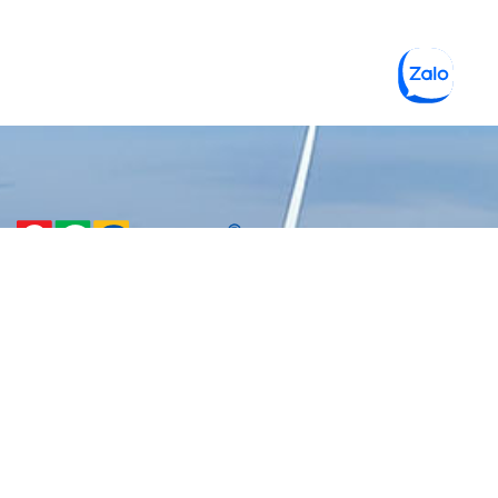
CÔNG TY TNHH MỘT THÀNH
VIÊN VẬT LIỆU XANH 3C
Gọi hỗ trợ 24/7
0938 229 969