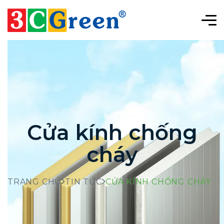
Cửa kính chống
cháy
TRANG CHỦ
TIN TỨC
CỬA KÍNH CHỐNG CHÁY