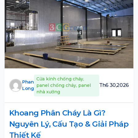
Cửa kính chống cháy
,
Phan
Th6 30,2026
panel chống cháy
,
panel
Long
nhà xưởng
Khoang Phân Cháy Là Gì?
Nguyên Lý, Cấu Tạo & Giải Pháp
Thiết Kế