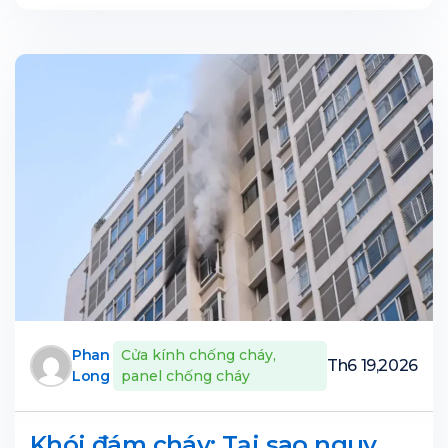
Phan
Cửa kính chống cháy
,
Th6 19,2026
Long
panel chống cháy
Khói đám cháy: Tại sao nguy