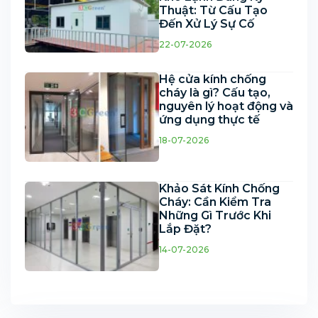
Thuật: Từ Cấu Tạo
Đến Xử Lý Sự Cố
22-07-2026
Hệ cửa kính chống
cháy là gì? Cấu tạo,
nguyên lý hoạt động và
ứng dụng thực tế
18-07-2026
Khảo Sát Kính Chống
Cháy: Cần Kiểm Tra
Những Gì Trước Khi
Lắp Đặt?
14-07-2026