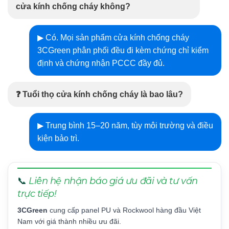
cửa kính chống cháy không?
▶ Có. Mọi sản phẩm cửa kính chống cháy
3CGreen phân phối đều đi kèm chứng chỉ kiểm
định và chứng nhận PCCC đầy đủ.
❓ Tuổi thọ cửa kính chống cháy là bao lâu?
▶ Trung bình 15–20 năm, tùy môi trường và điều
kiện bảo trì.
📞
Liên hệ nhận báo giá ưu đãi và tư vấn
trực tiếp!
3CGreen
cung cấp panel PU và Rockwool hàng đầu Việt
Nam với giá thành nhiều ưu đãi.