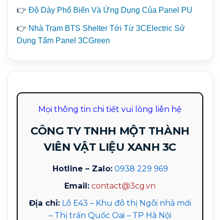
👉
Độ Dày Phổ Biến Và Ứng Dụng Của Panel PU
👉
Nhà Trạm BTS Shelter Tới Từ 3CElectric Sử
Dụng Tấm Panel 3CGreen
Mọi thông tin chi tiết vui lòng liên hệ
CÔNG TY TNHH MỘT THÀNH
VIÊN VẬT LIỆU XANH 3C
Hotline – Zalo:
0938 229 969
Email:
contact@3cg.vn
Địa chỉ:
Lô E43 – Khu đô thị Ngôi nhà mới
– Thị trấn Quốc Oai – TP Hà Nội