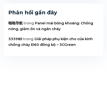
Phản hồi gần đây
啪啪导航
trong
Panel mái bông khoáng: Chống
nóng, giảm ồn và ngăn cháy
333985
trong
Giải pháp phụ kiện cho cửa kính
chống cháy EI60 đồng bộ – 3CGreen