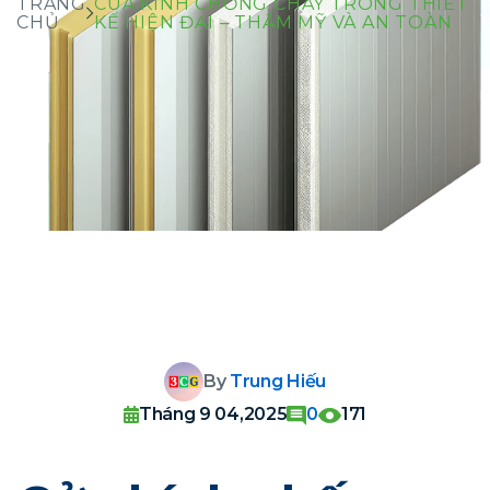
TRANG
CỬA KÍNH CHỐNG CHÁY TRONG THIẾT
CHỦ
KẾ HIỆN ĐẠI – THẨM MỸ VÀ AN TOÀN
By
Trung Hiếu
Tháng 9 04,2025
0
171