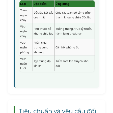
Loại
Đặc điểm
Ứng dụng
Tường
Độc lập kết cấu
Chia cắt toàn bộ công trình
ngăn
cao nhất
thành khoang cháy độc lập
cháy
Vách
Phụ thuộc hệ
Buồng thang, trục kỹ thuật,
ngăn
khung chịu lực
hành lang thoát nạn
cháy
Vách
Phân chia
ngăn
trong cùng
Căn hộ, phòng ốc
phòng
khoang
Vách
Tập trung độ
Kiểm soát lan truyền khói
ngăn
kín khí
độc
khói
Tiêu chuẩn và yêu cầu đối