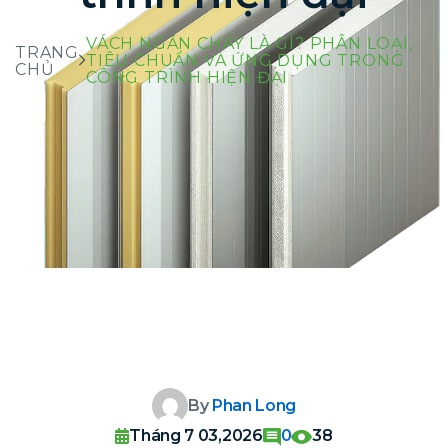
VÁCH NGĂN CHÁY LÀ GÌ? PHÂN LOẠI,
TRANG
TIÊU CHUẨN VÀ ỨNG DỤNG TRONG
CHỦ
CÔNG TRÌNH HIỆN ĐẠI
By
Phan Long
Tháng 7 03,2026
0
38