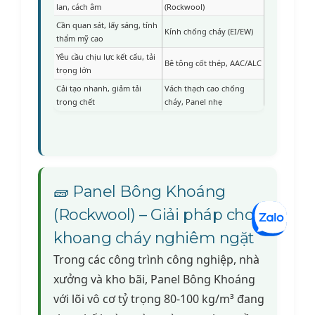
lan, cách âm
(Rockwool)
Cần quan sát, lấy sáng, tính
Kính chống cháy (EI/EW)
thẩm mỹ cao
Yêu cầu chịu lực kết cấu, tải
Bê tông cốt thép, AAC/ALC
trọng lớn
Cải tạo nhanh, giảm tải
Vách thạch cao chống
trọng chết
cháy, Panel nhẹ
🧱 Panel Bông Khoáng
(Rockwool) – Giải pháp cho
khoang cháy nghiêm ngặt
Trong các công trình công nghiệp, nhà
xưởng và kho bãi, Panel Bông Khoáng
với lõi vô cơ tỷ trọng 80-100 kg/m³ đang