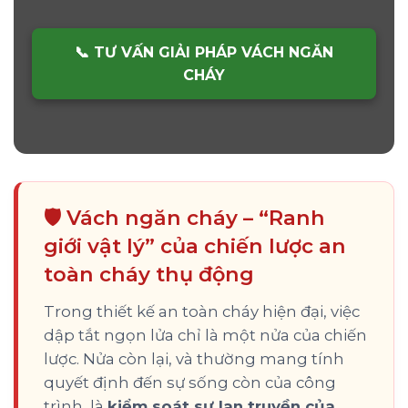
📞 TƯ VẤN GIẢI PHÁP VÁCH NGĂN
CHÁY
🛡️ Vách ngăn cháy – “Ranh
giới vật lý” của chiến lược an
toàn cháy thụ động
Trong thiết kế an toàn cháy hiện đại, việc
dập tắt ngọn lửa chỉ là một nửa của chiến
lược. Nửa còn lại, và thường mang tính
quyết định đến sự sống còn của công
trình, là
kiểm soát sự lan truyền của