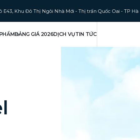
ô E43, Khu Đô Thị Ngôi Nhà Mới - Thị trấn Quốc Oai - TP Hà
 PHẨM
BẢNG GIÁ 2026
DỊCH VỤ
TIN TỨC
l