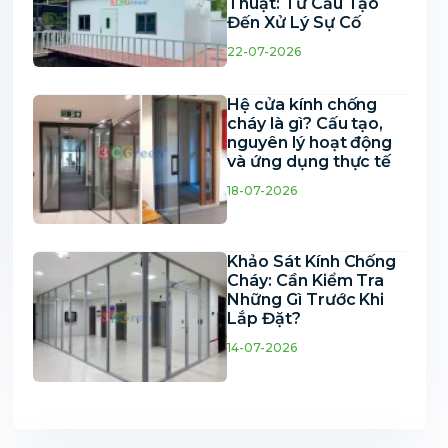
Thuật: Từ Cấu Tạo
Đến Xử Lý Sự Cố
22-07-2026
Hệ cửa kính chống
cháy là gì? Cấu tạo,
nguyên lý hoạt động
và ứng dụng thực tế
18-07-2026
Khảo Sát Kính Chống
Cháy: Cần Kiểm Tra
Những Gì Trước Khi
Lắp Đặt?
14-07-2026