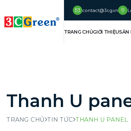
contact@3cg.vn
L
TRANG CHỦ
GIỚI THIỆU
SẢN
Thanh U pane
TRANG CHỦ
TIN TỨC
THANH U PANEL